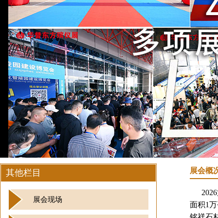
展会概
其他栏目
20
展会现场
面积1
铭祥石