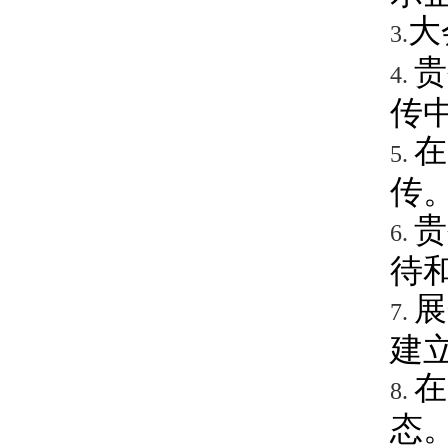
大
3.
贵
4.
传
在
5.
传
贵
6.
待
展
7.
建
在
8.
态