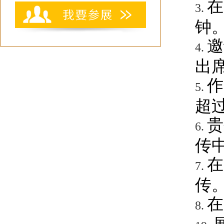
在
3.
钟
邀
4.
出
作
5.
超
贵
6.
传
在
7.
传
在
8.