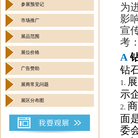
为
参展预登记
影
市场推广
宣
展品范围
考
展位价格
A
钻
广告赞助
展
1.
展商常见问题
示
展区分布图
商
2.
面
委