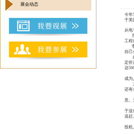
展会动态
今年
于美
从电
      当初，中国台湾如同马戏表演般的殡葬仪式以及业内缺乏专业服务的状况都给李世聪提供了机会。李世聪是一位训练有素的机械
工程
      李世聪父亲的一位好朋友拿出了位于台湾西北岸山区的一处墓园，以3000万美元分期付款的优惠价格让李世聪接手。“我从未想过
自己
       由于龙岩人本定位于将自身运营与台湾家庭作坊式的殡葬服务区别开来，提供平均收费8350美元的入殓服务。这一具有竞争性的
定价
达50
         同时，李世聪开始在他经营的墓园里建造一座造价不菲的20层骨灰安放塔——真龙殿，即所谓的“阴宅”。如今
成为
       龙岩人本奢华的真龙殿俯瞰台湾海峡，极具特色：美丽的景色令人屏气凝神；大厅宽敞舒适，每道门上都安装了电子防盗系统，
还有
        2002年真龙殿竣工时，龙岩人本的生意开始蒸蒸日上。凭借预售，该项目成为了公司主要的利润驱动，这些预售是利润极高的生
意。
         最近，龙岩人本请来了著名建筑师安藤忠雄和琉璃艺术家王侠军合力打造真龙殿第17层的室内设计空间——“无
于这
追赶
投机
          但这并没有阻挡这家台湾殡葬企业的发展。其成功和眼界更吸引了浙江省温州市政府的注意，温