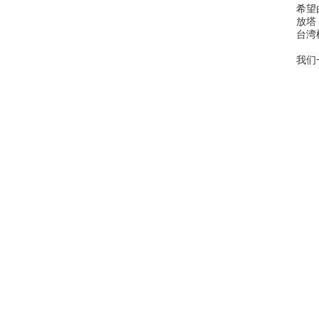
希望
放塔
台湾
         李世聪断言：“给一点时间，如果我们在大陆市场取得成功，我们将超越国际殡葬服务集团成为全世界最大的
我们